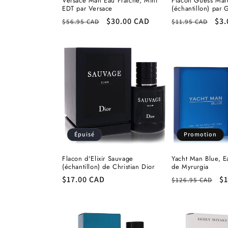
Versace Man Eau Fraiche, Mini
Flacon Guess Mar
EDT par Versace
(échantillon) par 
Prix
Prix
$30.00 CAD
Prix
Pri
$3.
$56.95 CAD
$11.95 CAD
habituel
promotionnel
habituel
pr
Épuisé
Promotion
Flacon d'Elixir Sauvage
Yacht Man Blue, Ea
(échantillon) de Christian Dior
de Myrurgia
Prix
$17.00 CAD
Prix
Pr
$1
$126.95 CAD
habituel
habituel
p