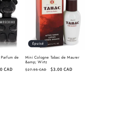
Épuisé
e Parfum de
Mini Cologne Tabac de Maurer
&amp; Wirtz
00 CAD
Prix
Prix
$3.00 CAD
$27.95 CAD
otionnel
habituel
promotionnel