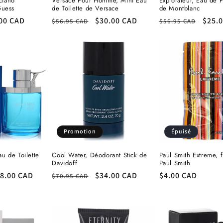
ciano
Versace Pour Homme, Mini Eau
Explorateur, Eau de 
Guess
de Toilette de Versace
de Montblanc
x
00 CAD
Prix
Prix
$30.00 CAD
Prix
Prix
$25.
$56.95 CAD
$56.95 CAD
omotionnel
habituel
promotionnel
habituel
prom
Promotion
Épuisé
u de Toilette
Cool Water, Déodorant Stick de
Paul Smith Extreme, 
Davidoff
Paul Smith
ix
8.00 CAD
Prix
Prix
$34.00 CAD
Prix
$4.00 CAD
$70.95 CAD
romotionnel
habituel
promotionnel
habituel