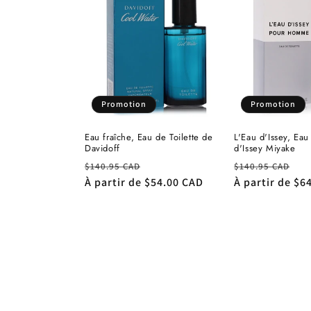
Promotion
Promotion
Eau fraîche, Eau de Toilette de
L'Eau d'Issey, Eau
Davidoff
d'Issey Miyake
Prix
Prix
Prix
Pr
$140.95 CAD
$140.95 CAD
habituel
À partir de
$54.00 CAD
promotionnel
habituel
À partir de
$6
pr