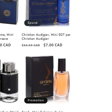
Épuisé
me, Mini
Christian Audigier, Mini EDT par
ersace
Christian Audigier
00 CAD
Prix
Prix
$7.00 CAD
$54.95 CAD
otionnel
habituel
promotionnel
Promotion