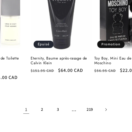
Épuisé
Promotion
 de Toilette
Eternity, Baume après-rasage de
Toy Boy, Mini Eau d
Calvin Klein
Moschino
ix
Prix
Prix
$64.00 CAD
Prix
Prix
$22.
$151.95 CAD
$56.95 CAD
4.00 CAD
omotionnel
habituel
promotionnel
habituel
prom
1
…
2
3
219