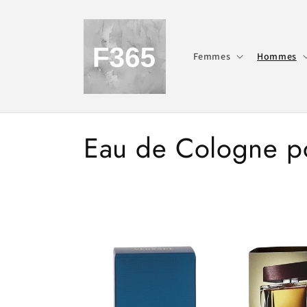
et
passer
au
contenu
Femmes
Hommes
C
Eau de Cologne 
o
l
l
e