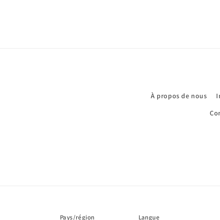
À propos de nous
I
Con
Pays/région
Langue