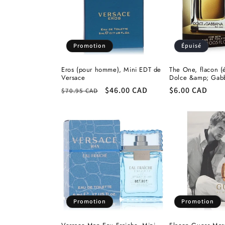
c
t
Promotion
Épuisé
i
Eros (pour homme), Mini EDT de
The One, flacon (é
Versace
Dolce &amp; Gab
o
Prix
Prix
$46.00 CAD
Prix
$6.00 CAD
$70.95 CAD
habituel
promotionnel
habituel
n
:
Promotion
Promotion