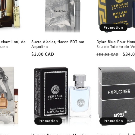
Promotion
chantillon) de
Sucre d'acier, flacon EDT par
Dylan Blue Pour Hom
bana
Aquolina
Eau de Toilette de V
Prix
$3.00 CAD
Prix
Prix
$34.
$56.95 CAD
habituel
habituel
prom
Promotion
Promotion