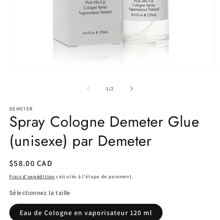
Ouvrir
O
le
le
média
m
de
1
/
2
1
2
dans
d
DEMETER
une
u
Spray Cologne Demeter Glue
fenêtre
f
modale
m
(unisexe) par Demeter
Prix
$58.00 CAD
habituel
Frais d'expédition
calculés à l'étape de paiement.
Sélectionnez la taille
Eau de Cologne en vaporisateur 120 ml