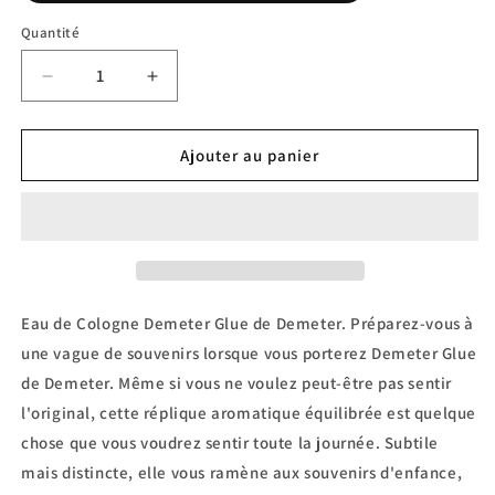
Quantité
Réduire
Augmenter
la
la
quantité
quantité
de
de
Ajouter au panier
Spray
Spray
Cologne
Cologne
Demeter
Demeter
Glue
Glue
(unisexe)
(unisexe)
par
par
Demeter
Demeter
Eau de Cologne Demeter Glue de Demeter. Préparez-vous à
une vague de souvenirs lorsque vous porterez Demeter Glue
de Demeter. Même si vous ne voulez peut-être pas sentir
l'original, cette réplique aromatique équilibrée est quelque
chose que vous voudrez sentir toute la journée. Subtile
mais distincte, elle vous ramène aux souvenirs d'enfance,