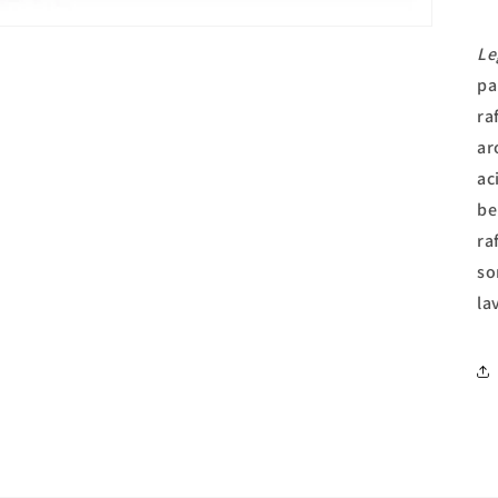
Le
pa
ra
ar
ac
be
ra
so
la