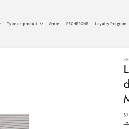
Type de produit
Vente
RECHERCHE
Loyalty Program
MO
L
d
Pr
$1
ha
Fra