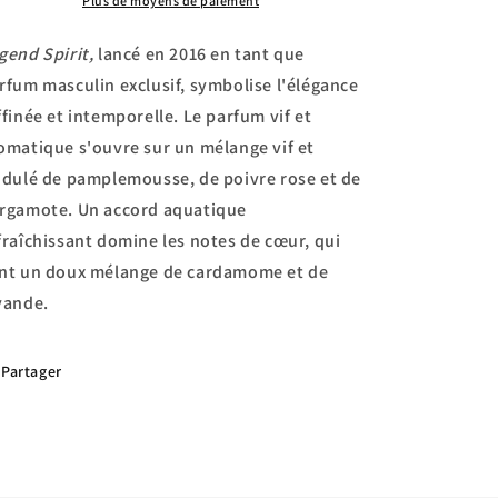
Toilette
Toilette
Plus de moyens de paiement
de
de
Montblanc
Montblanc
gend Spirit,
lancé en 2016 en tant que
rfum masculin exclusif, symbolise l'élégance
ffinée et intemporelle. Le parfum vif et
omatique s'ouvre sur un mélange vif et
idulé de pamplemousse, de poivre rose et de
rgamote. Un accord aquatique
fraîchissant domine les notes de cœur, qui
nt un doux mélange de cardamome et de
vande.
Partager