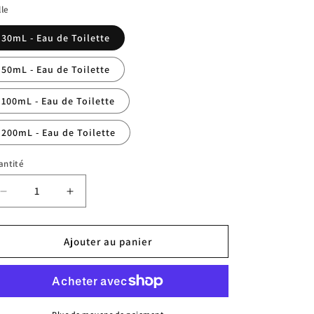
lle
30mL - Eau de Toilette
50mL - Eau de Toilette
100mL - Eau de Toilette
200mL - Eau de Toilette
antité
Réduire
Augmenter
la
la
quantité
quantité
de
de
Ajouter au panier
Legend
Legend
Spirit,
Spirit,
Eau
Eau
de
de